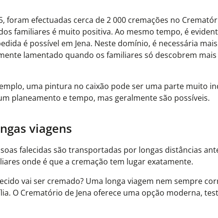
25, foram efectuadas cerca de 2 000 cremações no Crematóri
os familiares é muito positiva. Ao mesmo tempo, é eviden
dida é possível em Jena. Neste domínio, é necessária mai
temente lamentado quando os familiares só descobrem mais
emplo, uma pintura no caixão pode ser uma parte muito ind
gum planeamento e tempo, mas geralmente são possíveis.
ngas viagens
soas falecidas são transportadas por longas distâncias an
iliares onde é que a cremação tem lugar exatamente.
alecido vai ser cremado? Uma longa viagem nem sempre co
ília. O Crematório de Jena oferece uma opção moderna, tes