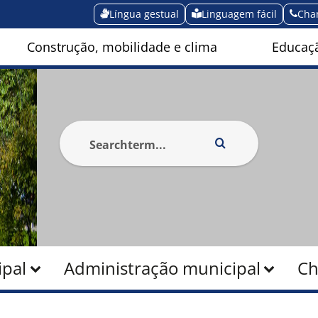
Língua gestual
Linguagem fácil
Cha
Construção, mobilidade e clima
Educaçã
pal
Administração municipal
Ch