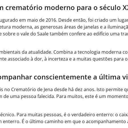
m crematório moderno para o século X
augurado em maio de 2016. Desde então, foi criado um luga
tetura moderna, as generosas áreas de janelas e a iluminaç
e sobre o vale do Saale também confere ao edifício uma tra
 ambientais da atualidade. Combina a tecnologia moderna 
 associado à dor, à incerteza e a muitas questões para os
mpanhar conscientemente a última v
no Crematório de Jena desde há dez anos. Isto permite q
m de uma pessoa falecida. Para muitos, este é um moment
cnico. Para muitas pessoas, é o verdadeiro enterro: o caix
 um enterro. É o último caminho em que o acompanhamento 