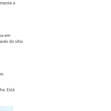
emente o
ena em
vés do sítio
no
ha. Está