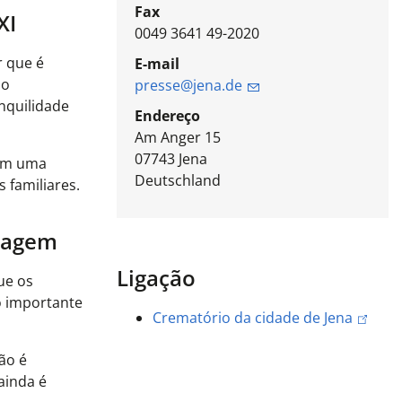
Fax
XI
0049 3641 49-2020
r que é
E-mail
ão
presse@jena.de
nquilidade
Endereço
Am Anger 15
07743
Jena
com uma
Deutschland
 familiares.
iagem
Ligação
ue os
o importante
Crematório da cidade de Jena
ão é
ainda é