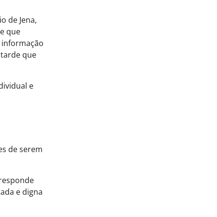
o de Jena,
te que
s informação
 tarde que
ividual e
tes de serem
rresponde
tada e digna