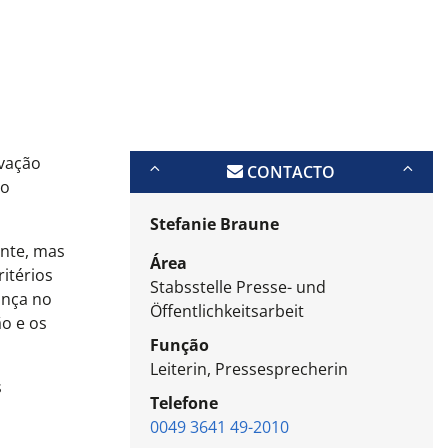
ovação
CONTACTO
no
Stefanie Braune
ente, mas
Área
itérios
Stabsstelle Presse- und
ança no
Öffentlichkeitsarbeit
o e os
Função
Leiterin, Pressesprecherin
s
Telefone
0049 3641 49-2010