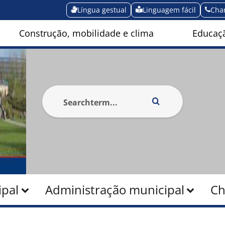
Língua gestual
Linguagem fácil
Cha
Construção, mobilidade e clima
Educaçã
pal
Administração municipal
Ch