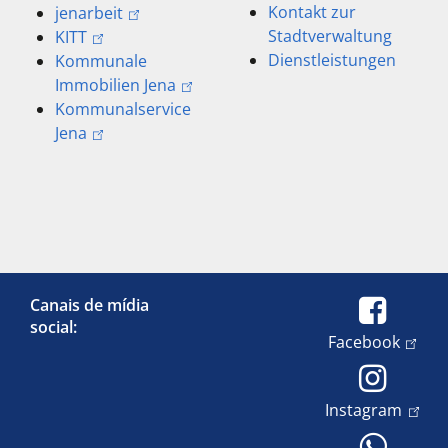
Kontakt zur
jenarbeit
Stadtverwaltung
KITT
Dienstleistungen
Kommunale
Immobilien Jena
Kommunalservice
Jena
Canais de mídia
social:
Facebook
Instagram