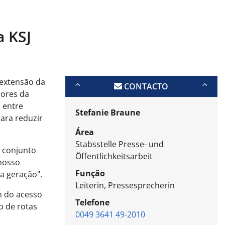
a KSJ
 extensão da
CONTACTO
dores da
, entre
Stefanie Braune
ara reduzir
Área
Stabsstelle Presse- und
m conjunto
Öffentlichkeitsarbeit
 nosso
Função
ma geração".
Leiterin, Pressesprecherin
m do acesso
Telefone
o de rotas
0049 3641 49-2010