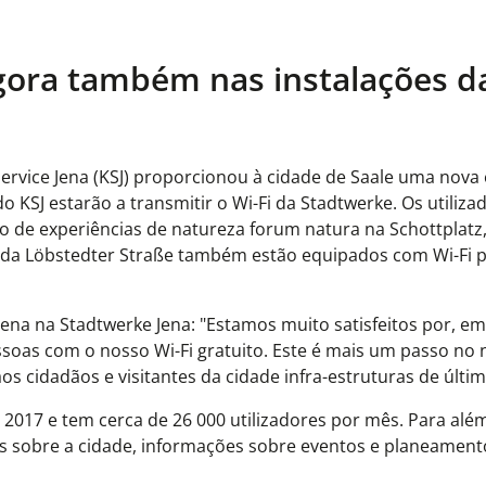
ora também nas instalações d
rvice Jena (KSJ) proporcionou à cidade de Saale uma nova
do KSJ estarão a transmitir o Wi-Fi da Stadtwerke. Os utiliza
ro de experiências de natureza forum natura na Schottplatz
na da Löbstedter Straße também estão equipados com Wi-Fi p
Jena na Stadtwerke Jena: "Estamos muito satisfeitos por, e
soas com o nosso Wi-Fi gratuito. Este é mais um passo no
os cidadãos e visitantes da cidade infra-estruturas de últi
 2017 e tem cerca de 26 000 utilizadores por mês. Para alé
ias sobre a cidade, informações sobre eventos e planeament