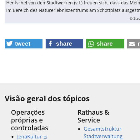
Hentschel von den Stadtwerken (v.l.) freuen sich, dass das Me
im Bereich des Naturerlebniszentrums am Schottplatz ausgestr
© Stad
tweet
share
share
Visão geral dos tópicos
Operações
Rathaus &
próprias e
Service
controladas
Gesamtstruktur
Stadtverwaltung
JenaKultur