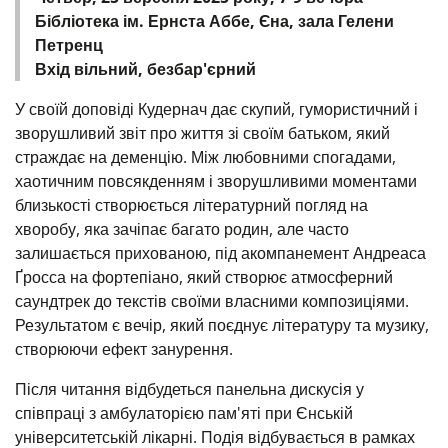
Бібліотека ім. Ернста Аббе, Єна, зала Гелени
Петренц
Вхід вільний, безбар'єрний
У своїй доповіді Кудернач дає скупий, гумористичний і
зворушливий звіт про життя зі своїм батьком, який
страждає на деменцію. Між любовними спогадами,
хаотичним повсякденням і зворушливими моментами
близькості створюється літературний погляд на
хворобу, яка зачіпає багато родин, але часто
залишається прихованою, під акомпанемент Андреаса
Ґросса на фортепіано, який створює атмосферний
саундтрек до текстів своїми власними композиціями.
Результатом є вечір, який поєднує літературу та музику,
створюючи ефект занурення.
Після читання відбудеться панельна дискусія у
співпраці з амбулаторією пам'яті при Єнській
університетській лікарні. Подія відбувається в рамках