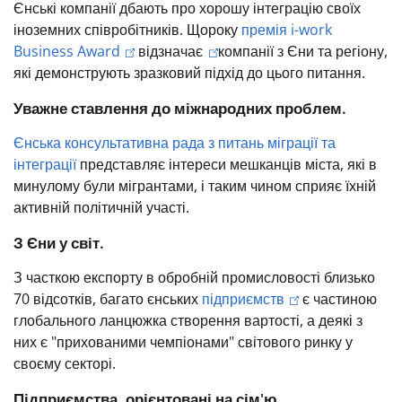
Єнські компанії дбають про хорошу інтеграцію своїх
іноземних співробітників.
Щороку
премія i-work
Business Award
відзначає
компанії з Єни та регіону,
які демонструють зразковий підхід до цього питання.
Уважне ставлення до міжнародних проблем.
Єнська консультативна рада з питань міграції та
інтеграції
представляє інтереси мешканців міста, які в
минулому були мігрантами, і таким чином сприяє їхній
активній політичній участі.
З Єни у світ.
З часткою експорту в обробній промисловості близько
70 відсотків, багато єнських
підприємств
є частиною
глобального ланцюжка створення вартості, а деякі з
них є "прихованими чемпіонами" світового ринку у
своєму секторі.
Підприємства, орієнтовані на сім'ю.