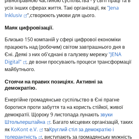
рівноправною частиною суспільства - у світі праці та в
усіх інших сферах життя.
Такі організації, як
"Jena
Inklusiv
",
створюють умови для цього.
Маяк цифровізації.
Близько 150 компаній у сфері цифрової економіки
працюють над (робочим) світом завтрашнього дня в
Єні.
Деякі з них об'єднані в галузеву мережу
"JENA
Digital"
, де вони просувають процеси трансформації
майбутнього.
Стоячи на правих позиціях. Активні за
демократію.
Енергійне громадянське суспільство в Єні прагне
боротися проти забуття та на користь стійкої, живої
демократії.
Щороку 9 листопада лунають
звуки
Штольперштайна
.
Багато місцевих організацій, таких
як
KoKont e.V.
та
Круглий стіл за демократію і
толерантність
, виступають за громадянську мужність