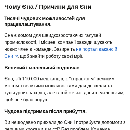
Чому Єна / Причини для Єни
Тисячі чудових можливостей для
працевлаштування.
Єна є домом для швидкозростаючих галузей
промисловості, і місцеві компанії завжди шукають
нових членів команди.
Зазирніть
на портал вакансій
Єни
, щоб знайти роботу своєї мрії.
Великий і маленький водночас.
Єна, з її 110 000 мешканців, є "справжнім" великим
містом з великими можливостями для дозвілля та
культурних заходів, але в той же час досить маленьким,
щоб все було поруч.
Чудова підтримка після прибуття.
Ви нещодавно приїхали до Єни і потребуєте допомоги з
першими кроками в місті? Без проблем.
Команда