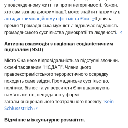
у повсякденному житті та проти нетерпимості.
Кожен,
хто сам зазнав дискримінації, може знайти підтримку в
антидискримінаційному офісі міста Єни.
Щорічна
премія "Громадянська мужність" відзначає відданість
громадянського суспільства демократії та людяності
.
Активна взаємодія з націонал-соціалістичним
підпіллям (NSU)
Місто Єна несе відповідальність за підступні злочини,
скоєні так званим "НСДАП". Члени цього
правоекстремістського терористичного осередку
походять саме звідси.
Громадянське суспільство,
політики, бізнес та університети Єни вшановують
пам'ять жертв, нещодавно у формі
загальнонаціонального театрального проекту
"Kein
Schlussstrich
.
Відмінне міжкультурне розмаїття.