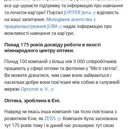
все ще шукаєте підтримку та інформацію про навчання
та початок кар'єри?
Портал
JUPITER Jena
відповість
на ваші запитання.
Молодіжне агентство з
працевлаштування JUBA
надає інформацію про
можливості навчання та кар'єри.
Понад 175 років досвіду роботи в якості
міжнародного центру оптики.
Понад 100 компаній з більш ніж 9 000 співробітників
працюють у сфері оптики та фотоніки у "Місті світла".
Ви можете дізнатися, чим саме вони займаються і
наскільки добре вони пов'язані між собою в галузевій
мережі
Optonet e. V.
Оптика, зроблена в Єні.
Навряд чи якась інша компанія так тісно пов'язана з
розвитком Єни, як
ZEISS
. Компанія була заснована
тут 175 років тому і в даний час розширює тут свою