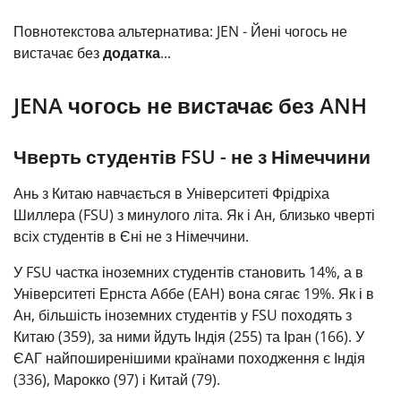
Повнотекстова альтернатива: JEN - Йені чогось не
вистачає без
додатка
...
JENA чогось не вистачає без ANH
Чверть студентів FSU - не з Німеччини
Ань з Китаю навчається в Університеті Фрідріха
Шиллера (FSU) з минулого літа. Як і Ан, близько чверті
всіх студентів в Єні не з Німеччини.
У FSU частка іноземних студентів становить 14%, а в
Університеті Ернста Аббе (EAH) вона сягає 19%. Як і в
Ан, більшість іноземних студентів у FSU походять з
Китаю (359), за ними йдуть Індія (255) та Іран (166). У
ЄАГ найпоширенішими країнами походження є Індія
(336), Марокко (97) і Китай (79).