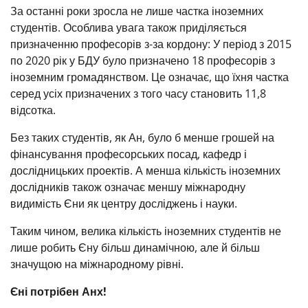
За останні роки зросла не лише частка іноземних
студентів. Особлива увага також приділяється
призначенню професорів з-за кордону: У період з 2015
по 2020 рік у БДУ було призначено 18 професорів з
іноземним громадянством. Це означає, що їхня частка
серед усіх призначених з того часу становить 11,8
відсотка.
Без таких студентів, як Ан, було б менше грошей на
фінансування професорських посад, кафедр і
дослідницьких проектів. А менша кількість іноземних
дослідників також означає меншу міжнародну
видимість Єни як центру досліджень і науки.
Таким чином, велика кількість іноземних студентів не
лише робить Єну більш динамічною, але й більш
значущою на міжнародному рівні.
Єні потрібен Анх!