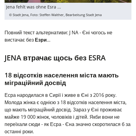
Jena fehlt was ohne Esra ...
© Stadt Jena, Foto: Steffen Walther, Bearbeitung Stadt Jena
Повний текст альтернативи: J NA - Єні чогось не
вистачає без
Езри
...
JENA втрачає щось без ESRA
18 відсотків населення міста мають
міграційний досвід
Есра народилася в Сирії і живе в Єні з 2016 року.
Молода жінка є однією з 18 відсотків населення міста,
що мають міграційний досвід. Зараз у Єні проживає
майже 19 000 жінок, чоловіків і дітей. Якби вони не
переїхали сюди - як Есра - Єна значно скоротилася б за
останні роки.