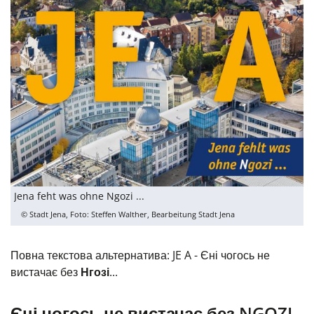
Jena feht was ohne Ngozi ...
© Stadt Jena, Foto: Steffen Walther, Bearbeitung Stadt Jena
Повна текстова альтернатива: JE A - Єні чогось не
вистачає без
Нгозі
...
Єні чогось не вистачає без NGOZI