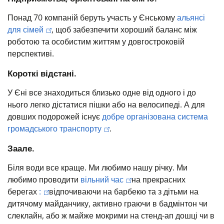
Понад 70 компаній беруть участь у Єнському
альянсі
для сімей
, щоб забезпечити хороший баланс між
роботою та особистим життям у довгостроковій
перспективі.
Короткі відстані.
У Єні все знаходиться близько одне від одного і до
нього легко дістатися пішки або на велосипеді.
А для
довших подорожей існує
добре організована система
громадського транспорту
.
Заале.
Біля води все краще. Ми любимо нашу річку.
Ми
любимо проводити
вільний час
на прекрасних
берегах
:
відпочиваючи на барбекю та з дітьми на
дитячому майданчику, активно граючи в бадмінтон чи
слеклайн, або ж майже мокрими на стенд-ап дошці чи в