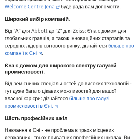
Welcome Centre Jena
буде рада вам допомогти.
Широкий вибір компаній.
Від "А" для Abbott до "Z" для Zeiss: Єна є домом для
глобальних гравців, а також інноваційних стартапів та
середніх лідерів світового ринку: дізнайтеся
більше про
компанії в Єні
.
Єна є домом для широкого спектру галузей
промисловості.
Від ремісничих спеціальностей до високих технологій -
тут дуже багато цікавих можливостей для вашої
власної кар'єри: дізнайтеся
більше про галузі
промисловості в Єні.
Шість професійних шкіл
Навчання в Єні - не проблема в трьох місцевих
державних і трьох приватних професійних школах. Ви