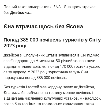
Повний текст альтернативи: ENA - Єна щось втрачає
без
Джейсона
...
Єна втрачає щось без Ясона
Понад 385 000 ночівель туристів у Єні у
2023 році
Джейсон зі Сполучених Штатів зупинився в Єні під час
своєї подорожі до Німеччини. 50-річний чоловік хоче
відвідати планетарій, як і понад 170 000 гостей з усього
світу щороку. У 2023 році туристична галузь Єни
нарахувала понад 385 000 ночівель.
Без туристів і гостей з-за кордону, таких як Джейсон,
Єна мала б приблизно на третину менше ночівель і
відвідувань численних культурних установ. Як наслідок,
роздрібна торгівля та громадське харчування також