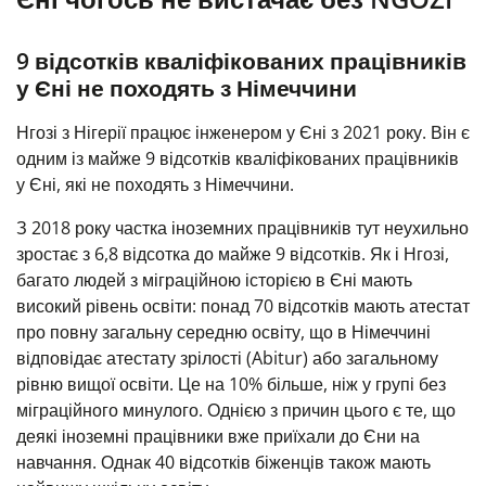
9 відсотків кваліфікованих працівників
у Єні не походять з Німеччини
Нгозі з Нігерії працює інженером у Єні з 2021 року. Він є
одним із майже 9 відсотків кваліфікованих працівників
у Єні, які не походять з Німеччини.
З 2018 року частка іноземних працівників тут неухильно
зростає з 6,8 відсотка до майже 9 відсотків. Як і Нгозі,
багато людей з міграційною історією в Єні мають
високий рівень освіти: понад 70 відсотків мають атестат
про повну загальну середню освіту, що в Німеччині
відповідає атестату зрілості (Abitur) або загальному
рівню вищої освіти. Це на 10% більше, ніж у групі без
міграційного минулого. Однією з причин цього є те, що
деякі іноземні працівники вже приїхали до Єни на
навчання. Однак 40 відсотків біженців також мають