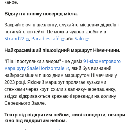
каное.
Відчуття пляжу посеред міста.
Закрийте очі в шезлонгу, слухайте місцевих діджеїв і
потягуйте коктейлі.
Це можна чудово зробити в
Strand22
,
Paradiescafé
або
Salü
.
Найкрасивіший пішохідний маршрут Німеччини.
"Піші прогулянки з видом" - це девіз
91-кілометрового
маршруту SaaleHorizontale
, який був визнаний
найкрасивішим пішохідним маршрутом Німеччини у
2023 році. Якісний маршрут пролягає вузькими
стежками через круті схили з вапняку-черепашнику,
звідки відкриваються вражаючі краєвиди на долину
Середнього Заале.
Театр під відкритим небом, живі концерти, вечори
кіно під відкритим небом.