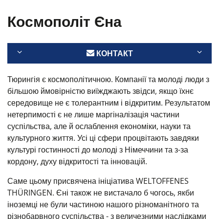
Космополіт Єна
КОНТАКТ
Тюрингія є космополітичною. Компанії та молоді люди з
більшою ймовірністю виїжджають звідси, якщо їхнє
середовище не є толерантним і відкритим. Результатом
нетерпимості є не лише маргіналізація частини
суспільства, але й ослаблення економіки, науки та
культурного життя. Усі ці сфери процвітають завдяки
культурі гостинності до молоді з Німеччини та з-за
кордону, духу відкритості та інновацій.
Саме цьому присвячена ініціатива WELTOFFENES
THÜRINGEN. Єні також не вистачало б чогось, якби
іноземці не були частиною нашого різноманітного та
різнобарвного суспільства - з величезними наслідками