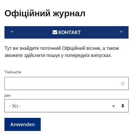
Офіційний журнал
КОНТАКТ
Тут ви знайдете поточний Офіційний вісник, а також
зможете здійснити пошук у попередніх випусках.
Titelsuche
Jahr
- Усі -
×