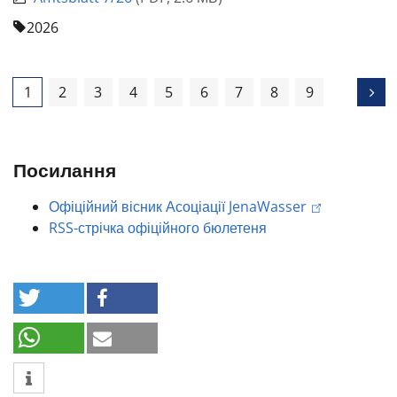
2026
1
2
3
4
5
6
7
8
9
Посилання
Офіційний вісник Асоціації JenaWasser
RSS-стрічка офіційного бюлетеня