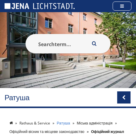
Панель керування кукі
Ратуша
Rathaus & Service
Ратуша
Міська адміністрація
Офіційний вісник та місцеве законодавство
Офіційний журнал