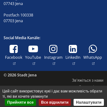
07743 Jena
Postfach 100338
07703 Jena
Social Media Kanäle:
Facebook
YouTube
Instagram
LinkedIn
WhatsApp
© 2026 Stadt Jena
Зв'яжіться з нами
Доступність
Цей сайт використовує кукі і дає вам можливість обрати
Захист даних
ті, які ви хочете увімкнути
Відбиток
Прийняти все
Все відхилити
Налаштувати