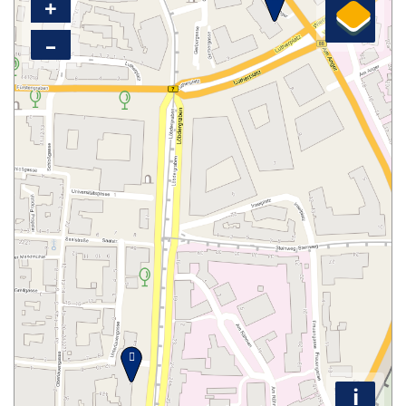
+
–
i