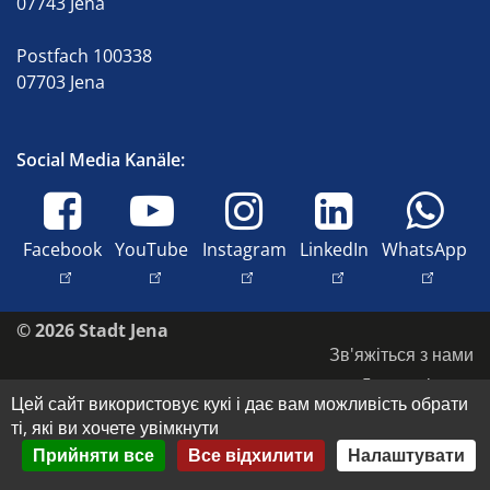
07743 Jena
Postfach 100338
07703 Jena
Social Media Kanäle:
Facebook
YouTube
Instagram
LinkedIn
WhatsApp
© 2026 Stadt Jena
Зв'яжіться з нами
Доступність
Цей сайт використовує кукі і дає вам можливість обрати
Захист даних
ті, які ви хочете увімкнути
Відбиток
Прийняти все
Все відхилити
Налаштувати
Авторські права та права на зображення