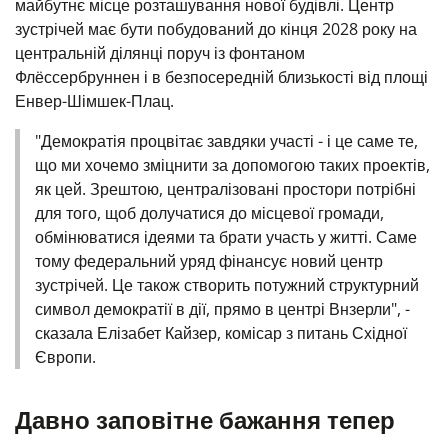
майбутнє місце розташування нової будівлі. Центр
зустрічей має бути побудований до кінця 2028 року на
центральній ділянці поруч із фонтаном
Флёссербруннен і в безпосередній близькості від площі
Енвер-Шімшек-Плац.
"Демократія процвітає завдяки участі - і це саме те,
що ми хочемо зміцнити за допомогою таких проектів,
як цей. Зрештою, централізовані простори потрібні
для того, щоб долучатися до місцевої громади,
обмінюватися ідеями та брати участь у житті. Саме
тому федеральний уряд фінансує новий центр
зустрічей. Це також створить потужний структурний
символ демократії в дії, прямо в центрі Внзерли", -
сказала Елізабет Кайзер, комісар з питань Східної
Європи.
Давно заповітне бажання тепер