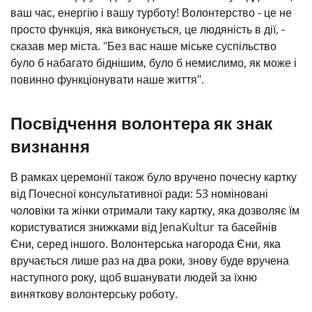
ваш час, енергію і вашу турботу! Волонтерство - це не
просто функція, яка виконується, це людяність в дії, -
сказав мер міста. "Без вас наше міське суспільство
було б набагато біднішим, було б немислимо, як може і
повинно функціонувати наше життя".
Посвідчення волонтера як знак
визнання
В рамках церемонії також було вручено почесну картку
від Почесної консультативної ради: 53 номіновані
чоловіки та жінки отримали таку картку, яка дозволяє їм
користуватися знижками від JenaKultur та басейнів
Єни, серед іншого. Волонтерська нагорода Єни, яка
вручається лише раз на два роки, знову буде вручена
наступного року, щоб вшанувати людей за їхню
виняткову волонтерську роботу.