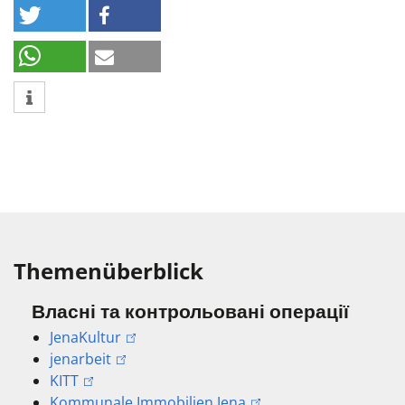
Themenüberblick
Власні та контрольовані операції
JenaKultur
jenarbeit
KITT
Kommunale Immobilien Jena