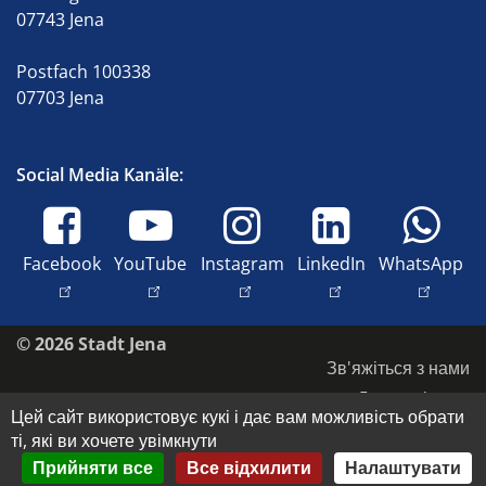
07743 Jena
Postfach 100338
07703 Jena
Social Media Kanäle:
Facebook
YouTube
Instagram
LinkedIn
WhatsApp
© 2026 Stadt Jena
Зв'яжіться з нами
Доступність
Цей сайт використовує кукі і дає вам можливість обрати
Захист даних
ті, які ви хочете увімкнути
Відбиток
Прийняти все
Все відхилити
Налаштувати