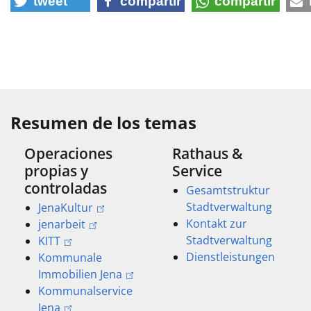
tweet
compartir
compartir
Resumen de los temas
Operaciones
Rathaus &
propias y
Service
controladas
Gesamtstruktur
Stadtverwaltung
JenaKultur
Kontakt zur
jenarbeit
Stadtverwaltung
KITT
Dienstleistungen
Kommunale
Immobilien Jena
Kommunalservice
Jena