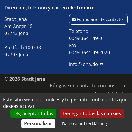
Dirección, teléfono y correo electrónico:
Stadt Jena
Formulario de contacto
Am Anger 15
Teléfono
07743 Jena
0049 3641 49-0
Fax
Postfach 100338
0049 3641 49-2020
07703 Jena
info@jena.de
© 2026 Stadt Jena
Póngase en contacto con nosotros
Accesibilidad
Este sitio web usa cookies y te permite controlar las que
Protección de datos
deseas activar
Pie de imprenta
OK, aceptar todas
Denegar todas las cookies
Derechos de autor y de imagen
Personalizar
Datenschutzerklärung
Datenschutz-Einstellungen anpassen