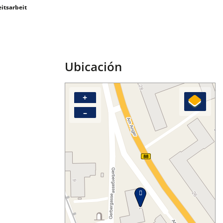
itsarbeit
Ubicación
+
–