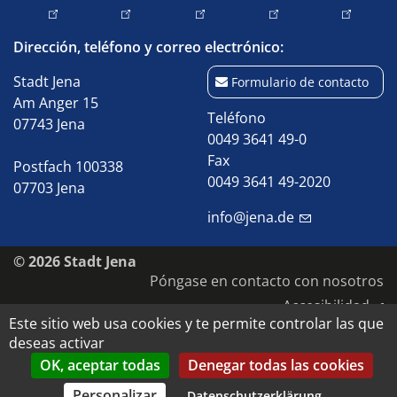
Dirección, teléfono y correo electrónico:
Stadt Jena
Formulario de contacto
Am Anger 15
Teléfono
07743 Jena
0049 3641 49-0
Fax
Postfach 100338
0049 3641 49-2020
07703 Jena
info@jena.de
© 2026 Stadt Jena
Póngase en contacto con nosotros
Accesibilidad
Este sitio web usa cookies y te permite controlar las que
Protección de datos
deseas activar
Pie de imprenta
OK, aceptar todas
Denegar todas las cookies
Derechos de autor y de imagen
Personalizar
Datenschutzerklärung