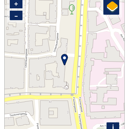
+
–
i