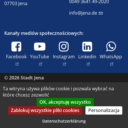
0049 3641 49-2020
07703 Jena
info@jena.de
Kanały mediów społecznościowych:
Facebook
YouTube
Instagram
Linkedin
WhatsApp
© 2026 Stadt Jena
Skontaktuj się z nami
Ta witryna używa plików cookie i pozwala wybrać na
Dostępność
które chcesz zezwolić
Ochrona danych
OK, akceptuję wszystko
Nadruk
Zablokuj wszystkie pliki cookies
Personalizacja
Prawa autorskie i prawa do wizerunku
Datenschutzerklärung
Datenschutz-Einstellungen anpassen