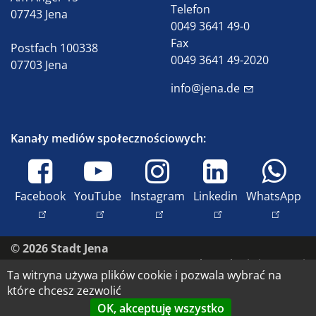
Telefon
07743 Jena
0049 3641 49-0
Fax
Postfach 100338
0049 3641 49-2020
07703 Jena
info@jena.de
Kanały mediów społecznościowych:
Facebook
YouTube
Instagram
Linkedin
WhatsApp
© 2026 Stadt Jena
Skontaktuj się z nami
Ta witryna używa plików cookie i pozwala wybrać na
Dostępność
które chcesz zezwolić
Ochrona danych
OK, akceptuję wszystko