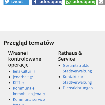
tweet
udostępnij
udostępnij
Przegląd tematów
Własne i
Rathaus &
kontrolowane
Service
operacje
Gesamtstruktur
Stadtverwaltung
JenaKultur
Kontakt zur
jenarbeit
Stadtverwaltung
KITT
Dienstleistungen
Kommunale
Immobilien Jena
Kommunalservice