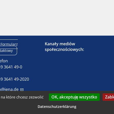
Kanały mediów
Formularz
społecznościowych:
taktowy
efon
9 3641 49-0
x
9 3641 49-2020
o@jena.de
OK, akceptuję wszystko
Zabl
na które chcesz zezwolić
Skontaktuj się z nami
Dostępność
Ochrona dany
Datenschutzerklärung