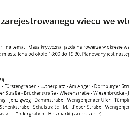
 zarejestrowanego wiecu we wt
r., na temat "Masa krytyczna, jazda na rowerze w okresie w
miasta Jena od około 18:00 do 19:30. Planowany jest nastę
są:
 - Fürstengraben - Lutherplatz - Am Anger - Dornburger Str
r Straße - Brückenstraße - Wiesenstraße - Wiesenbrücke - 
ig - Jenzigweg - Dammstraße - Wenigenjenaer Ufer - Tümpli
chenkstraße - Schulstraße - M.-...Poser-Straße - Wenigenjen
sse - Löbdergraben - Holzmarkt (zakończenie)