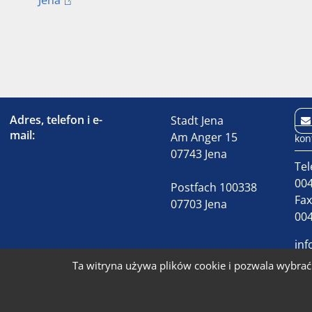
Jena
Adres, telefon i e-
Stadt Jena
mail:
Am Anger 15
kon
07743 Jena
Tel
004
Postfach 100338
Fa
07703 Jena
004
inf
Ta witryna używa plików cookie i pozwala wybrać 
© 2026 Stadt Jena