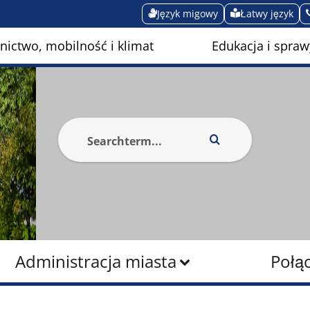
Język migowy
Łatwy język
ictwo, mobilność i klimat
Edukacja i spraw
Administracja miasta
Połą