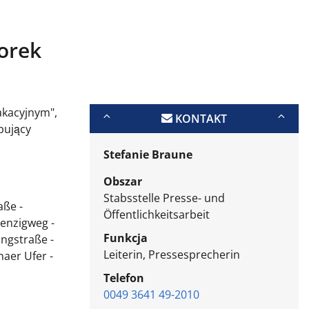
orek
akacyjnym",
KONTAKT
pujący
Stefanie Braune
Obszar
Stabsstelle Presse- und
aße -
Öffentlichkeitsarbeit
Jenzigweg -
Funkcja
ngstraße -
Leiterin, Pressesprecherin
aer Ufer -
Telefon
0049 3641 49-2010