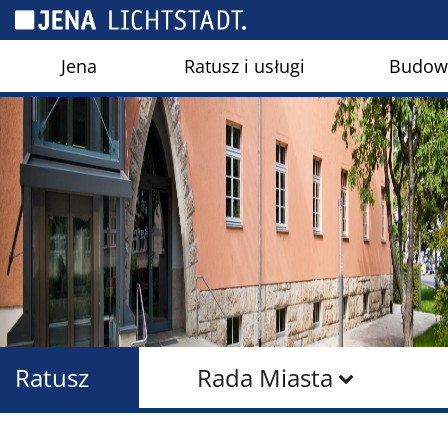
Panel zarządzania plikami cookies
Jena
Ratusz i usługi
Budown
Ratusz
Rada Miasta