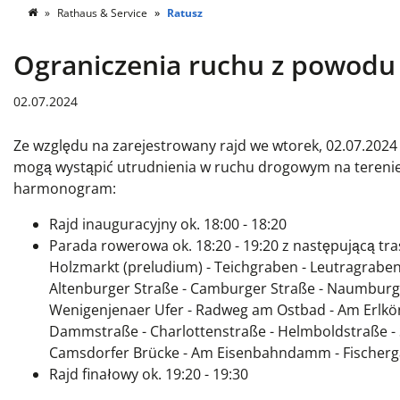
Rathaus & Service
Ratusz
Ograniczenia ruchu z powodu
02.07.2024
Ze względu na zarejestrowany rajd we wtorek, 02.07.2024 
mogą wystąpić utrudnienia w ruchu drogowym na terenie 
harmonogram:
Rajd inauguracyjny ok. 18:00 - 18:20
Parada rowerowa ok. 18:20 - 19:20 z następującą tra
Holzmarkt (preludium) - Teichgraben - Leutragraben
Altenburger Straße - Camburger Straße - Naumburge
Wenigenjenaer Ufer - Radweg am Ostbad - Am Erlkön
Dammstraße - Charlottenstraße - Helmboldstraße - S
Camsdorfer Brücke - Am Eisenbahndamm - Fischerga
Rajd finałowy ok. 19:20 - 19:30