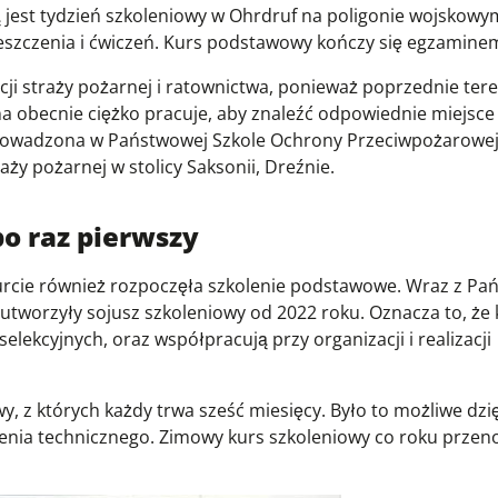
 jest tydzień szkoleniowy w Ohrdruf na poligonie wojskowy
ieszczenia i ćwiczeń. Kurs podstawowy kończy się egzamine
cji straży pożarnej i ratownictwa, ponieważ poprzednie ter
a obecnie ciężko pracuje, aby znaleźć odpowiednie miejsce
prowadzona w Państwowej Szkole Ochrony Przeciwpożarowej 
ży pożarnej w stolicy Saksonii, Dreźnie.
o raz pierwszy
furcie również rozpoczęła szkolenie podstawowe. Wraz z P
a utworzyły sojusz szkoleniowy od 2022 roku. Oznacza to, że
elekcyjnych, oraz współpracują przy organizacji i realizacji
wy, z których każdy trwa sześć miesięcy. Było to możliwe dz
żenia technicznego. Zimowy kurs szkoleniowy co roku przeno