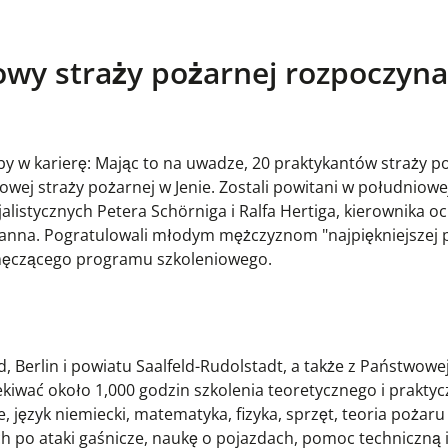
wy straży pożarnej rozpoczyna 
by w karierę: Mając to na uwadze, 20 praktykantów straży p
ej straży pożarnej w Jenie. Zostali powitani w południow
alistycznych Petera Schörniga i Ralfa Hertiga, kierownika o
manna. Pogratulowali młodym mężczyznom "najpiękniejszej 
ć męczącego programu szkoleniowego.
, Berlin i powiatu Saalfeld-Rudolstadt, a także z Państwowe
ekiwać około 1,000 godzin szkolenia teoretycznego i prakty
 język niemiecki, matematyka, fizyka, sprzęt, teoria pożaru 
h po ataki gaśnicze, naukę o pojazdach, pomoc techniczną i