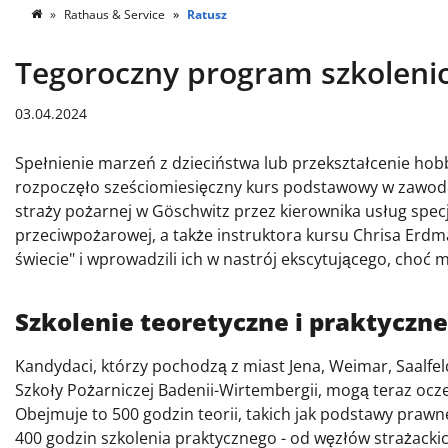
Rathaus & Service
Ratusz
Tegoroczny program szkolenio
03.04.2024
Spełnienie marzeń z dzieciństwa lub przekształcenie hob
rozpoczęło sześciomiesięczny kurs podstawowy w zawodow
straży pożarnej w Göschwitz przez kierownika usług specj
przeciwpożarowej, a także instruktora kursu Chrisa Erd
świecie" i wprowadzili ich w nastrój ekscytującego, cho
Szkolenie teoretyczne i praktyczne
Kandydaci, którzy pochodzą z miast Jena, Weimar, Saalfeld
Szkoły Pożarniczej Badenii-Wirtembergii, mogą teraz ocz
Obejmuje to 500 godzin teorii, takich jak podstawy prawne,
400 godzin szkolenia praktycznego - od węzłów strażackic