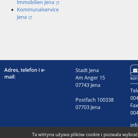
Immobilien Jena
Kommunalservice
Jena
Adres, telefon i e-
Stadt Jena
mail:
Am Anger 15
kon
07743 Jena
Tel
004
Postfach 100338
Fa
07703 Jena
004
inf
Ta witryna używa plików cookie i pozwala wybrać 