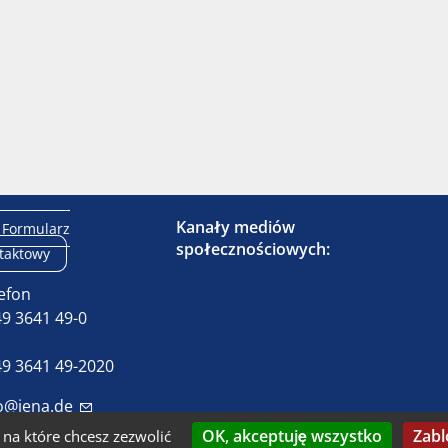
Kanały mediów
Formularz
społecznościowych:
taktowy
efon
9 3641 49-0
x
9 3641 49-2020
o@jena.de
OK, akceptuję wszystko
Zabl
na które chcesz zezwolić