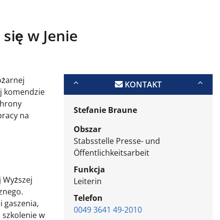
się w Jenie
ożarnej
KONTAKT
ej komendzie
chrony
Stefanie Braune
pracy na
Obszar
Stabsstelle Presse- und
Öffentlichkeitsarbeit
Funkcja
j Wyższej
Leiterin
cznego.
Telefon
i gaszenia,
0049 3641 49-2010
 szkolenie w