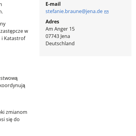
E-mail
m
stefanie.braune@jena.de
m.
Adres
eny
Am Anger 15
 zastępcze w
07743
Jena
i Katastrof
Deutschland
aństwową
 koordynują
ięki zmianom
si się do