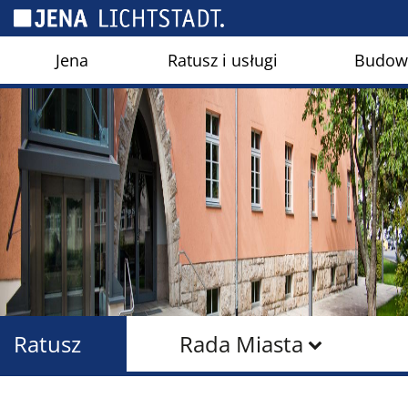
Panel zarządzania plikami cookies
Jena
Ratusz i usługi
Budown
Ratusz
Rada Miasta