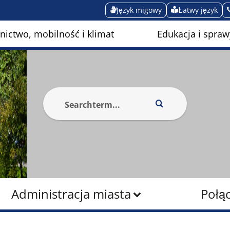
Język migowy
Łatwy język
ictwo, mobilność i klimat
Edukacja i spraw
Administracja miasta
Połą