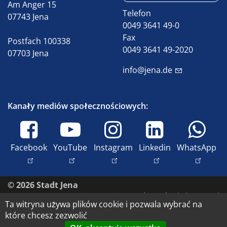
Am Anger 15
Telefon
07743 Jena
0049 3641 49-0
Fax
Postfach 100338
0049 3641 49-2020
07703 Jena
info@jena.de
Kanały mediów społecznościowych:
Facebook
YouTube
Instagram
Linkedin
WhatsApp
© 2026 Stadt Jena
Skontaktuj się z nami
Ta witryna używa plików cookie i pozwala wybrać na
Dostępność
które chcesz zezwolić
Ochrona danych