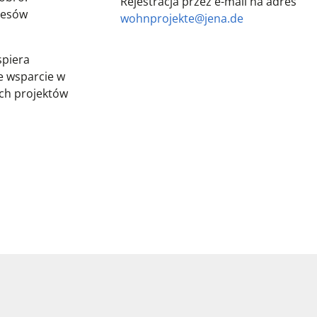
Rejestracja przez e-mail na adres
cesów
wohnprojekte@jena.de
spiera
e wsparcie w
ych projektów