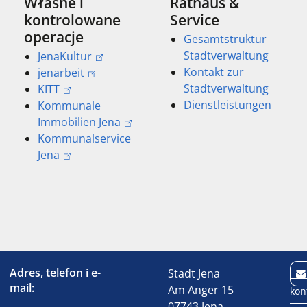
Własne i
Rathaus &
kontrolowane
Service
operacje
Gesamtstruktur
Stadtverwaltung
JenaKultur
Kontakt zur
jenarbeit
Stadtverwaltung
KITT
Dienstleistungen
Kommunale
Immobilien Jena
Kommunalservice
Jena
Adres, telefon i e-
Stadt Jena
mail:
Am Anger 15
kon
07743 Jena