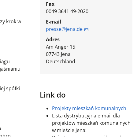
Fax
0049 3641 49-2020
zy krok w
E-mail
presse@jena.de
Adres
Am Anger 15
07743
Jena
ciągu
Deutschland
jaśnianiu
ej spółki
Link do
Projekty mieszkań komunalnych
Lista dystrybucyjna e-mail dla
projektów mieszkań komunalnych
a
w mieście Jena:
obro.