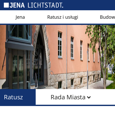
Panel zarządzania plikami cookies
Jena
Ratusz i usługi
Budown
Ratusz
Rada Miasta