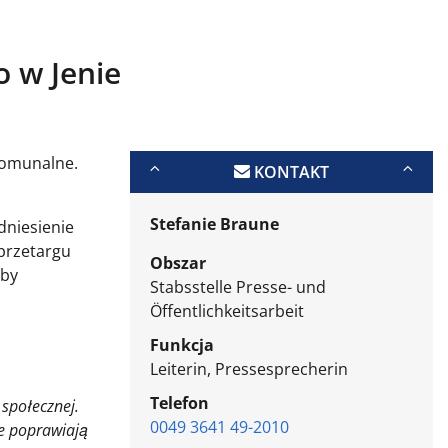
 w Jenie
komunalne.
KONTAKT
Stefanie Braune
dniesienie
przetargu
Obszar
yby
Stabsstelle Presse- und
Öffentlichkeitsarbeit
Funkcja
Leiterin, Pressesprecherin
Telefon
społecznej.
0049 3641 49-2010
re poprawiają