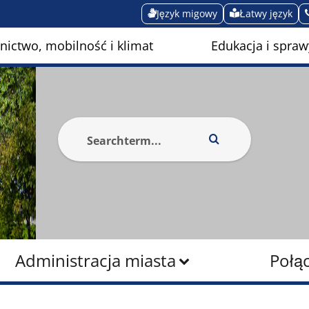
Język migowy
Łatwy język
ictwo, mobilność i klimat
Edukacja i spraw
Administracja miasta
Połą