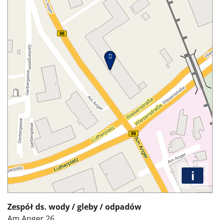
i
Zespół ds. wody / gleby / odpadów
Am Anger 26