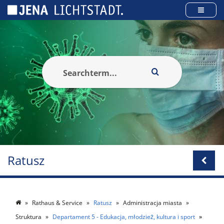
Panel zarządzania plikami cookies
Ratusz
Rathaus & Service
Ratusz
Administracja miasta
Struktura
Departament 5 - Edukacja, młodzież, kultura i sport