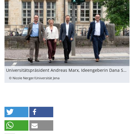
Universitätspräsident Andreas Marx, Ideengeberin Dana Strauß, Oberbürgermeister Thomas Nitzsche und KSJ-Leiter Uwe Feige weihen das neue Ampelmännchen am Hauptgebäude der Universität ein.
© Nicole Nerger/Universität Jena