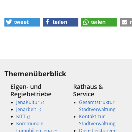
tweet
teilen
teilen
Themenüberblick
Eigen- und
Rathaus &
Regiebetriebe
Service
JenaKultur
Gesamtstruktur
jenarbeit
Stadtverwaltung
KITT
Kontakt zur
Kommunale
Stadtverwaltung
Immobilien Jena
Dienstleistungen