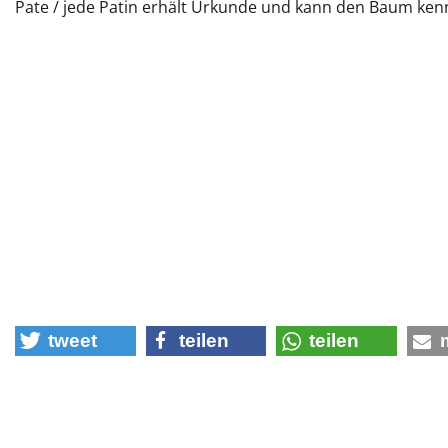
Pate / jede Patin erhält Urkunde und kann den Baum ken
tweet
teilen
teilen