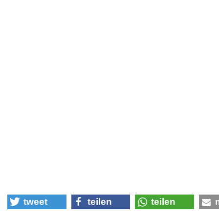
tweet
teilen
teilen