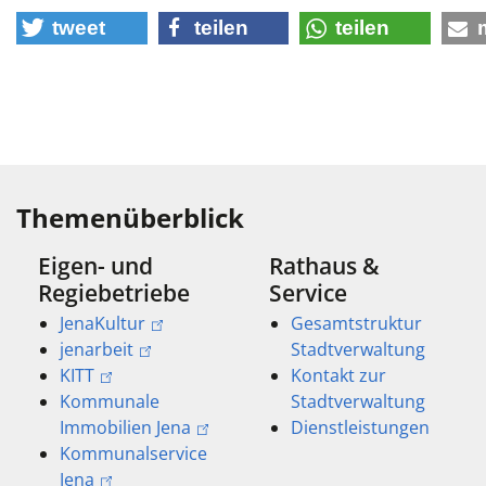
tweet
teilen
teilen
Themenüberblick
Eigen- und
Rathaus &
Regiebetriebe
Service
JenaKultur
Gesamtstruktur
jenarbeit
Stadtverwaltung
KITT
Kontakt zur
Kommunale
Stadtverwaltung
Immobilien Jena
Dienstleistungen
Kommunalservice
Jena