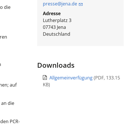
presse@jena.de
o die
Adresse
Lutherplatz 3
07743
Jena
Deutschland
ören
Downloads
n
Allgemeinverfügung
(
PDF
,
133.15
KB
)
men; auf
 an die
K den PCR-