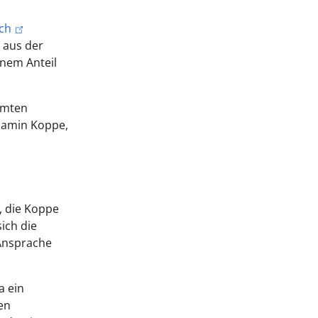
sch
 aus der
inem Anteil
amten
njamin Koppe,
, die Koppe
ich die
 Ansprache
a ein
en