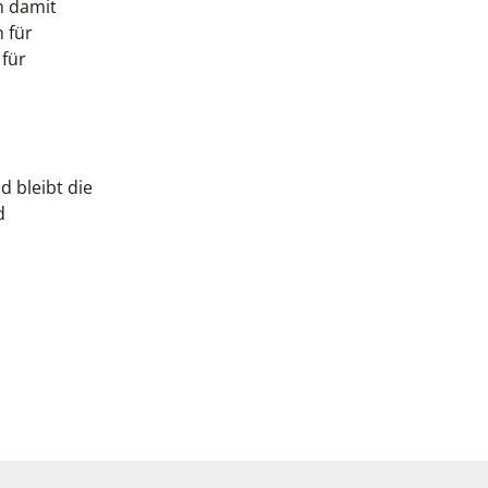
n damit
 für
für
 bleibt die
d