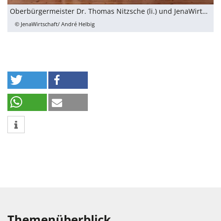
Oberbürgermeister Dr. Thomas Nitzsche (li.) und JenaWirtschaft-Geschäftsführer Wilfried Röpke (re.) mit den Ausgezeichneten des i-work Interkulturellen Unternehmenspreises 2024.
© JenaWirtschaft/ André Helbig
Themenüberblick