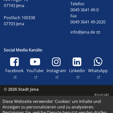
Telefon
07743 Jena
0049 3641 49-0
Fax
Postfach 100338
0049 3641 49-2020
07703 Jena
info@jena.de
Social Media Kanäle:
Facebook
YouTube
Instagram
Linkedin
WhatsApp
© 2026 Stadt Jena
Kontakt
Diese Webseite verwendet 'Cookies' um Inhalte und
Barrierefreiheit
Anzeigen zu personalisieren und zu analysieren.
Datenschutz
Bestimmen Sie, welche Dienste benutzt werden dürfen