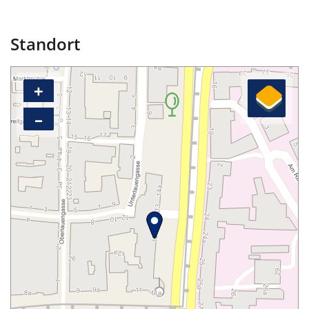
Standort
+
–