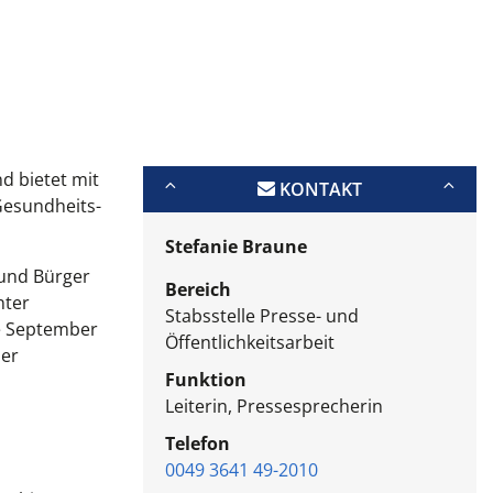
d bietet mit
KONTAKT
Gesundheits-
Stefanie Braune
 und Bürger
Bereich
nter
Stabsstelle Presse- und
te September
Öffentlichkeitsarbeit
der
Funktion
Leiterin, Pressesprecherin
Telefon
0049 3641 49-2010