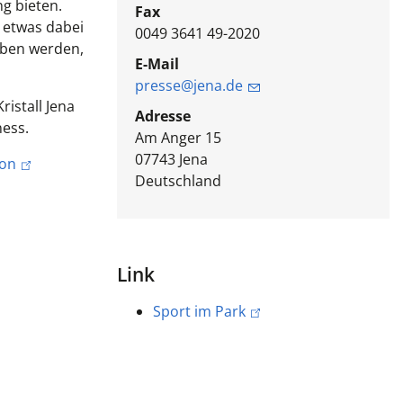
g bieten.
Fax
 etwas dabei
0049 3641 49-2020
geben werden,
E-Mail
presse@jena.de
ristall Jena
Adresse
ness.
Am Anger 15
07743
Jena
ion
Deutschland
Link
Sport im Park