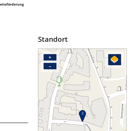
eitsförderung
Standort
+
–