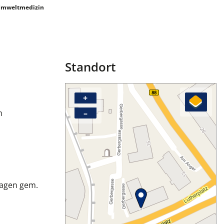
Umweltmedizin
Standort
+
m
–
lagen gem.