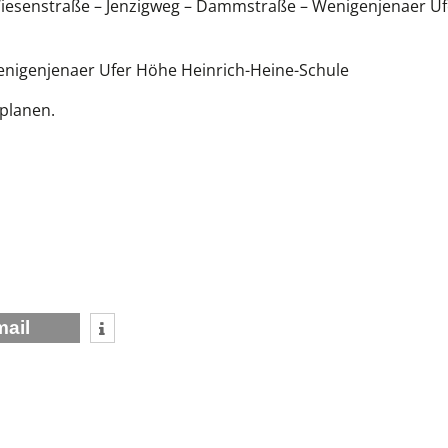
 Wiesenstraße – Jenzigweg – Dammstraße – Wenigenjenaer Uf
Wenigenjenaer Ufer Höhe Heinrich-Heine-Schule
planen.
mail