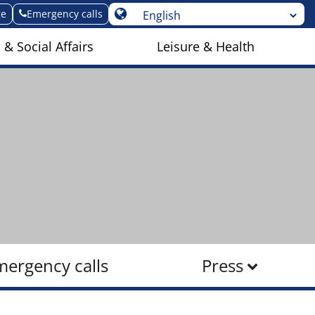
ge
Emergency calls
 & Social Affairs
Leisure & Health
mergency calls
Press