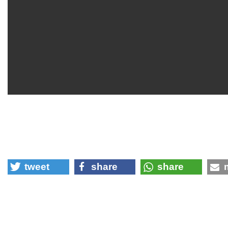
tweet
share
share