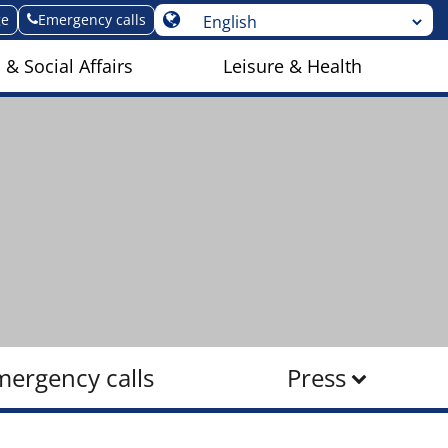
ge
Emergency calls
 & Social Affairs
Leisure & Health
mergency calls
Press