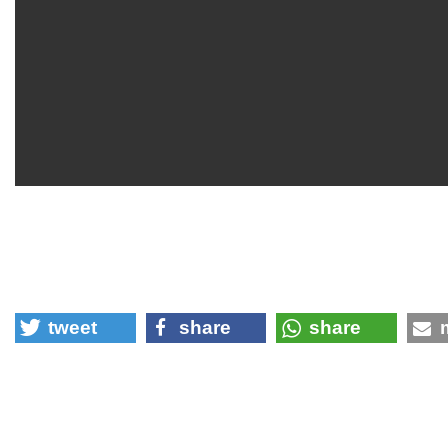
tweet
share
share