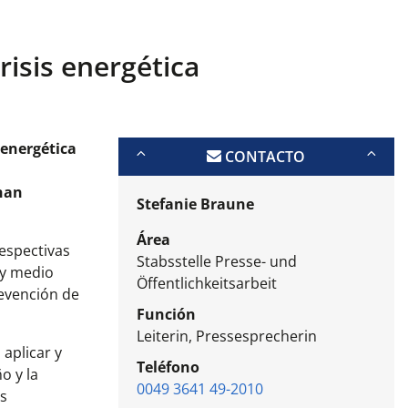
risis energética
 energética
CONTACTO
 han
Stefanie Braune
Área
respectivas
Stabsstelle Presse- und
 y medio
Öffentlichkeitsarbeit
revención de
Función
Leiterin, Pressesprecherin
 aplicar y
Teléfono
o y la
0049 3641 49-2010
os