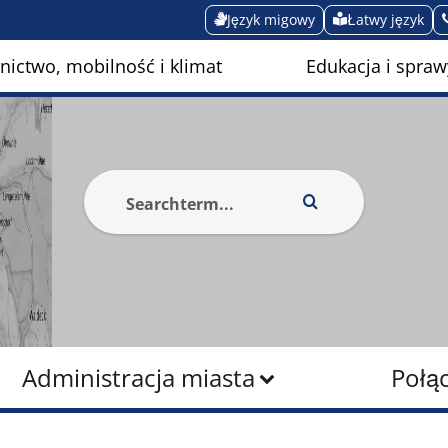
Język migowy
Łatwy język
ictwo, mobilność i klimat
Edukacja i spraw
Administracja miasta
Połą