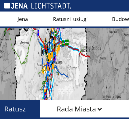
Panel zarządzania plikami cookies
Jena
Ratusz i usługi
Budown
Ratusz
Rada Miasta