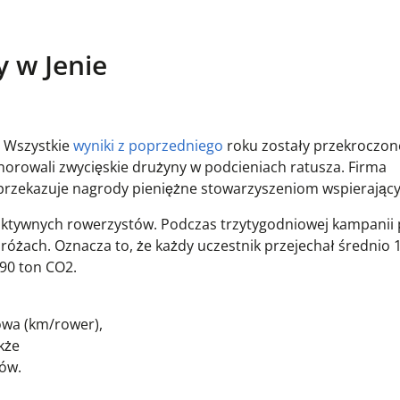
y w Jenie
 Wszystkie
wyniki z poprzedniego
roku zostały przekroczone
norowali zwycięskie drużyny w podcieniach ratusza. Firma
przekazuje nagrody pieniężne stowarzyszeniom wspierający
aktywnych rowerzystów. Podczas trzytygodniowej kampanii 
różach. Oznacza to, że każdy uczestnik przejechał średnio 
 90 ton CO2.
owa (km/rower),
kże
rów.